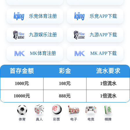
2026-06-06 14:00
66 次阅读
首页
/
体育焦点
中超联赛战罢六轮，梅州客家队陷入前所未有的困
境。这支以“小成本、大梦想”著称的球队，如今在积
分榜上仅积4分，排名跌入降级区，并且已连续六轮
未尝胜绩。球队攻防两端暴露出的问题，以及主帅曹
阳在战术调整与临场指挥上的捉襟见肘，让“曹阳下
课”的呼声在球迷中愈发高涨。这位曾带领球队从中甲
杀入中超的功勋教头，似乎正站在执教生涯的十字路
口。