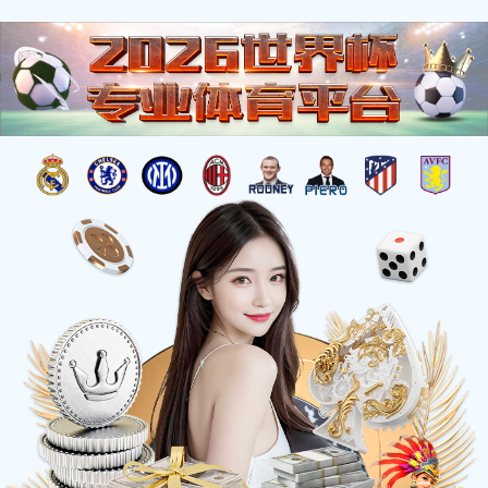
注册入口
隐私政策
一、引言
开云app官方在线入口平台为用户提供便捷、实时的体育赛事内
容，在保障服务体验的同时，我们高度重视个人隐私保护。
二、信息收集范围
我们可能收集以下信息：